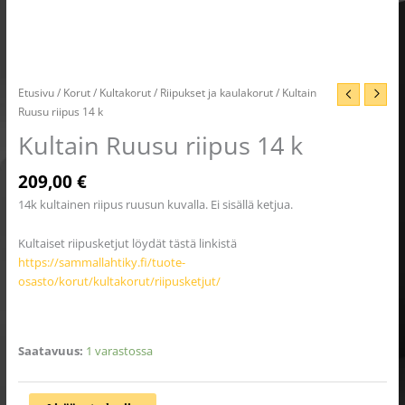
Etusivu
/
Korut
/
Kultakorut
/
Riipukset ja kaulakorut
/ Kultain
Ruusu riipus 14 k
Kultain Ruusu riipus 14 k
209,00
€
14k kultainen riipus ruusun kuvalla. Ei sisällä ketjua.
Kultaiset riipusketjut löydät tästä linkistä
https://sammallahtiky.fi/tuote-
osasto/korut/kultakorut/riipusketjut/
Saatavuus:
1 varastossa