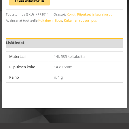
Lisää ostoskoriin
Tuotetunnus (SKU):
KRR1014
Osastot:
Korut
,
Riipukset ja kaulakorut
Avainsanat tuotteelle
Kultainen riipus
,
Kultainen ruusuriipus
Lisätiedot
Materiaali
14k 585 keltakulta
Riipuksen koko
14 x 16mm
Paino
n. 1 g