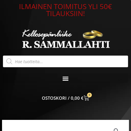
Siirry
ILMAINEN TOIMITUS YLI 50€
sisältöön
TILAUKSIIN!
Products
search
0
CART
0,00
€
Kultain
Ruusu