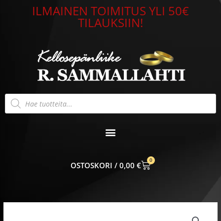
Siirry
ILMAINEN TOIMITUS YLI 50€
sisältöön
TILAUKSIIN!
Products
search
0
CART
0,00
€
Kultainen
kaulakoru