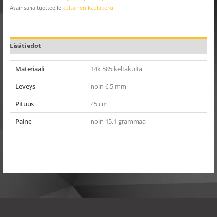
Avainsana tuotteelle
kultainen kaulakoru
Lisätiedot
Materiaali
14k 585 keltakulta
Leveys
noin 6,5 mm
Pituus
45 cm
Paino
noin 15,1 grammaa