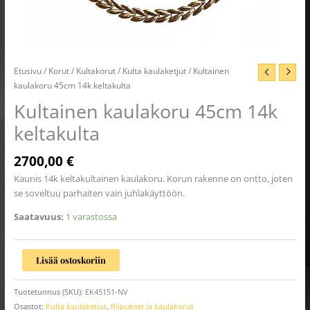
Etusivu
/
Korut
/
Kultakorut
/
Kulta kaulaketjut
/ Kultainen
kaulakoru 45cm 14k keltakulta
Kultainen kaulakoru 45cm 14k
keltakulta
2700,00
€
Kaunis 14k keltakultainen kaulakoru. Korun rakenne on ontto, joten
se soveltuu parhaiten vain juhlakäyttöön.
Saatavuus:
1 varastossa
Lisää ostoskoriin
Tuotetunnus (SKU):
EK45151-NV
Osastot:
Kulta kaulaketjut
,
Riipukset ja kaulakorut