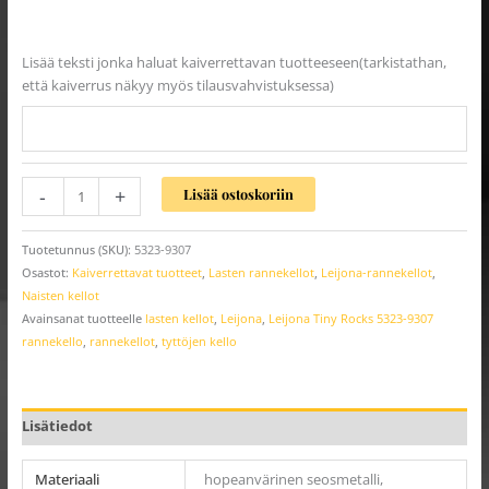
Lisää teksti jonka haluat kaiverrettavan tuotteeseen(tarkistathan,
että kaiverrus näkyy myös tilausvahvistuksessa)
-
+
Lisää ostoskoriin
Tuotetunnus (SKU):
5323-9307
Osastot:
Kaiverrettavat tuotteet
,
Lasten rannekellot
,
Leijona-rannekellot
,
Naisten kellot
Avainsanat tuotteelle
lasten kellot
,
Leijona
,
Leijona Tiny Rocks 5323-9307
rannekello
,
rannekellot
,
tyttöjen kello
Lisätiedot
Materiaali
hopeanvärinen seosmetalli,