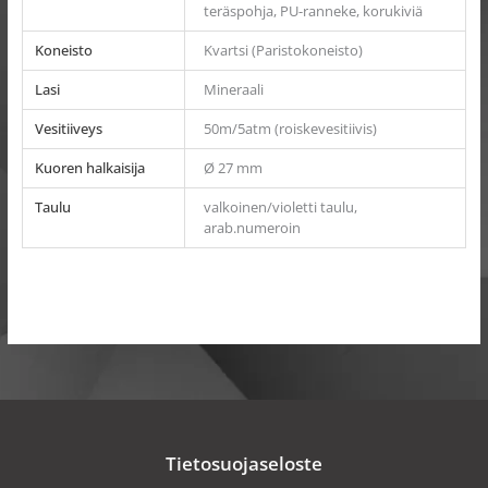
teräspohja, PU-ranneke, korukiviä
Koneisto
Kvartsi (Paristokoneisto)
Lasi
Mineraali
Vesitiiveys
50m/5atm (roiskevesitiivis)
Kuoren halkaisija
Ø 27 mm
Taulu
valkoinen/violetti taulu,
arab.numeroin
Tietosuojaseloste