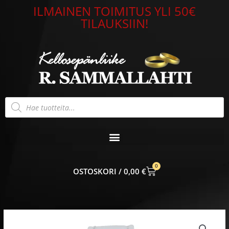
Siirry
ILMAINEN TOIMITUS YLI 50€
sisältöön
TILAUKSIIN!
Products
search
0
CART
0,00
€
Leijona
Tiny