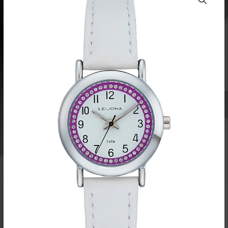
Rocks
5323-
9307
rannekello
määrä