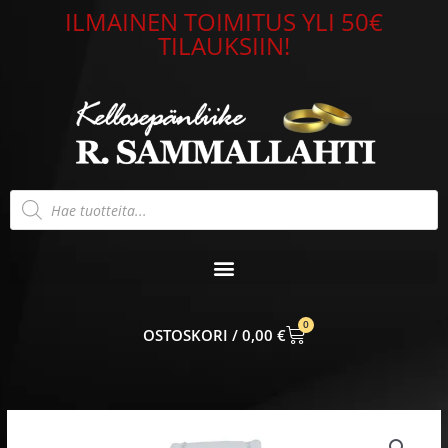
Siirry
ILMAINEN TOIMITUS YLI 50€
sisältöön
TILAUKSIIN!
Products
search
0
CART
0,00
€
Leijona
Tiny