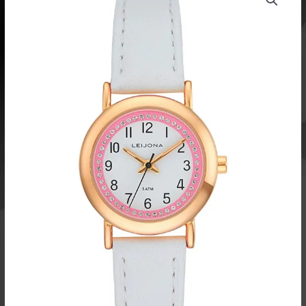
Rocks
5323-
9347
rannekello
määrä