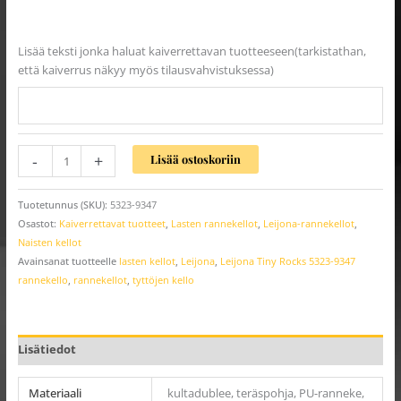
Lisää teksti jonka haluat kaiverrettavan tuotteeseen(tarkistathan,
että kaiverrus näkyy myös tilausvahvistuksessa)
-
+
Lisää ostoskoriin
Tuotetunnus (SKU):
5323-9347
Osastot:
Kaiverrettavat tuotteet
,
Lasten rannekellot
,
Leijona-rannekellot
,
Naisten kellot
Avainsanat tuotteelle
lasten kellot
,
Leijona
,
Leijona Tiny Rocks 5323-9347
rannekello
,
rannekellot
,
tyttöjen kello
Lisätiedot
Materiaali
kultadublee, teräspohja, PU-ranneke,