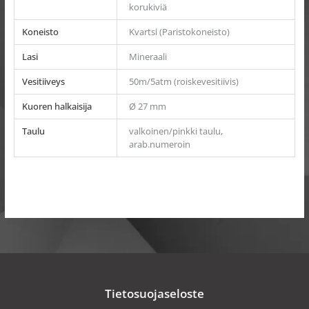
korukiviä
Koneisto
Kvartsi (Paristokoneisto)
Lasi
Mineraali
Vesitiiveys
50m/5atm (roiskevesitiivis)
Kuoren halkaisija
Ø 27 mm
Taulu
valkoinen/pinkki taulu,
arab.numeroin
Tietosuojaseloste