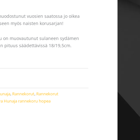
uodostunut vuosien saatossa jo oikea
kseen myös naisten korusarjan!
koru on muovautunut sulaneen sydämen
n pituus säädettävissä 18/19,5cm.
unaja
,
Rannekorut
,
Rannekorut
a Hunaja rannekoru hopea