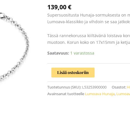
määrä
139,00
€
Supersuositusta Hunaja-sormuksesta on m
Lumoava-klassikko ja vihdoin se saa jatko
Tässä rannekorussa kiiltävänä loistava 
muotoon. Korun koko on 17x15mm ja ketju
Saatavuus:
1 varastossa
Lisää ostoskoriin
Tuotetunnus (SKU):
L53253900000
Osastot:
H
Avainsanat tuotteelle
Lumoava Hunaja
,
Lumoav