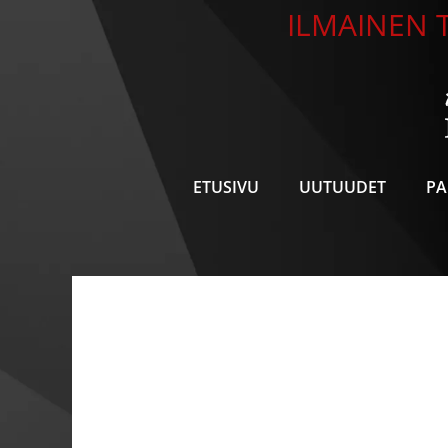
Siirry
ILMAINEN T
sisältöön
ETUSIVU
UUTUUDET
PA