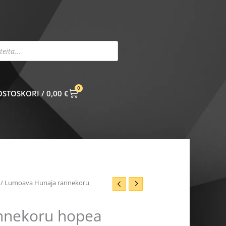
0
CART
0,00
€
/ Lumoava Hunaja rannekoru
nnekoru hopea