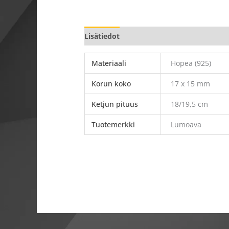
Lisätiedot
Materiaali
Hopea (925)
Korun koko
17 x 15 mm
Ketjun pituus
18/19,5 cm
Tuotemerkki
Lumoava