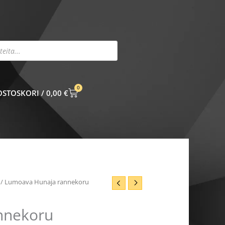
0
CART
0,00
€
/ Lumoava Hunaja rannekoru
nnekoru