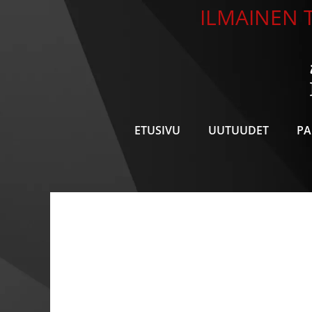
Siirry
ILMAINEN T
sisältöön
ETUSIVU
UUTUUDET
PA