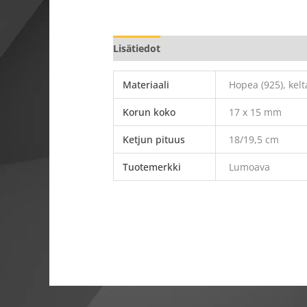
Lisätiedot
Materiaali
Hopea (925), kelt
Korun koko
17 x 15 mm
Ketjun pituus
18/19,5 cm
Tuotemerkki
Lumoava