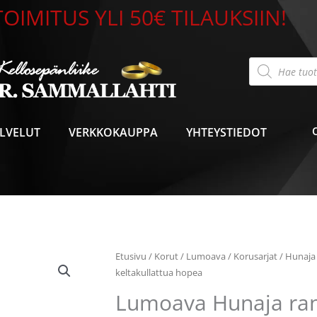
OIMITUS YLI 50€ TILAUKSIIN!
Products
search
LVELUT
VERKKOKAUPPA
YHTEYSTIEDOT
Lumoava
Etusivu
/
Korut
/
Lumoava
/
Korusarjat
/
Hunaja
Hunaja
keltakullattua hopea
rannekoru
Lumoava Hunaja ra
keltakullattua