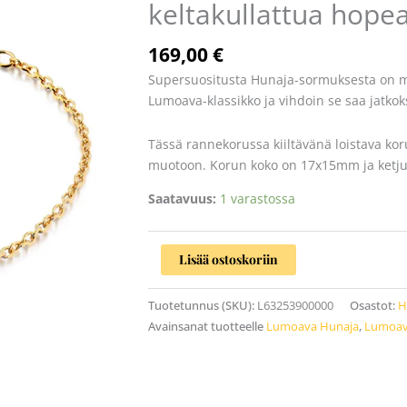
keltakullattua hope
hopea
määrä
169,00
€
Supersuositusta Hunaja-sormuksesta on m
Lumoava-klassikko ja vihdoin se saa jatko
Tässä rannekorussa kiiltävänä loistava 
muotoon. Korun koko on 17x15mm ja ketju
Saatavuus:
1 varastossa
Lisää ostoskoriin
Tuotetunnus (SKU):
L63253900000
Osastot:
H
Avainsanat tuotteelle
Lumoava Hunaja
,
Lumoava