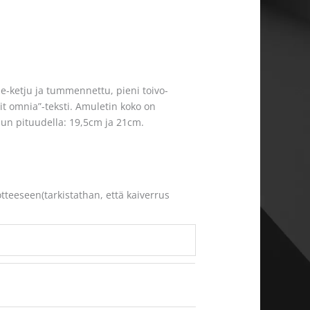
e-ketju ja tummennettu, pieni toivo-
it omnia”-teksti. Amuletin koko on
jun pituudella: 19,5cm ja 21cm.
otteeseen(tarkistathan, että kaiverrus