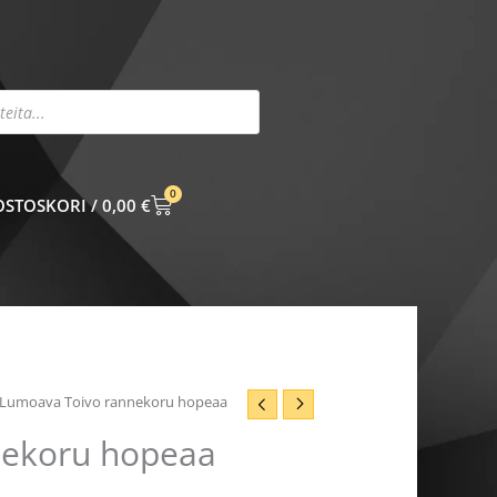
0
CART
0,00
€
 Lumoava Toivo rannekoru hopeaa
nekoru hopeaa