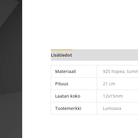
Lisätiedot
Materiaali
925 hopea, tum
Pituus
21 cm
Laatan koko
12x15mm
Tuotemerkki
Lumoava