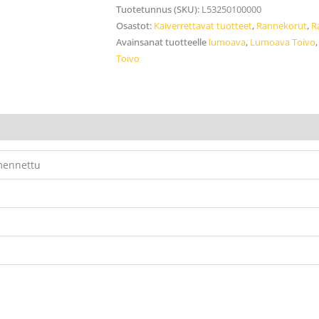
Tuotetunnus (SKU):
L53250100000
Osastot:
Kaiverrettavat tuotteet
,
Rannekorut
,
R
Avainsanat tuotteelle
lumoava
,
Lumoava Toivo
Toivo
mennettu