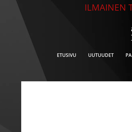
Siirry
ILMAINEN T
sisältöön
ETUSIVU
UUTUUDET
PA