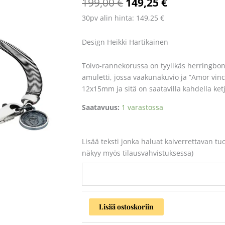
199,00
€
149,25
€
määrä
30pv alin hinta:
149,25
€
Design Heikki Hartikainen
Toivo-rannekorussa on tyylikäs herringbon
amuletti, jossa vaakunakuvio ja ”Amor vinc
12x15mm ja sitä on saatavilla kahdella ket
Saatavuus:
1 varastossa
Lisää teksti jonka haluat kaiverrettavan tu
näkyy myös tilausvahvistuksessa)
Lisää ostoskoriin