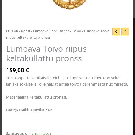
Etusivu
/
Korut
/
Lumoava
/
Korusarjat
/
Toivo
/ Lumoava Toivo
riipus keltakullattu pronssi
Lumoava Toivo riipus
keltakullattu pronssi
159,00
€
Toivo sopii kaikenikäisille miehille jokapäiväiseen käyttöön sekä
lahjaksi jokaiselle, jolle haluat antaa toivoa paremmasta huomisesta.
Materiaalina keltakullattu pronssi.
Design Heikki Hartikainen
Saatavuus:
1 varastossa