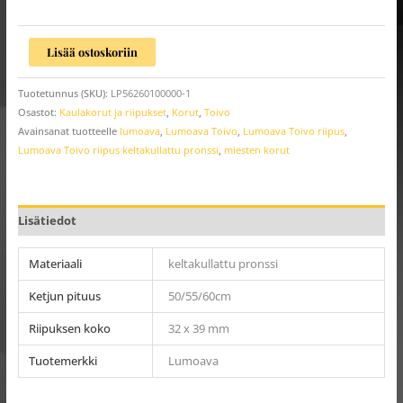
Lisää ostoskoriin
Tuotetunnus (SKU):
LP56260100000-1
Osastot:
Kaulakorut ja riipukset
,
Korut
,
Toivo
Avainsanat tuotteelle
lumoava
,
Lumoava Toivo
,
Lumoava Toivo riipus
,
Lumoava Toivo riipus keltakullattu pronssi
,
miesten korut
Lisätiedot
Materiaali
keltakullattu pronssi
Ketjun pituus
50/55/60cm
Riipuksen koko
32 x 39 mm
Tuotemerkki
Lumoava