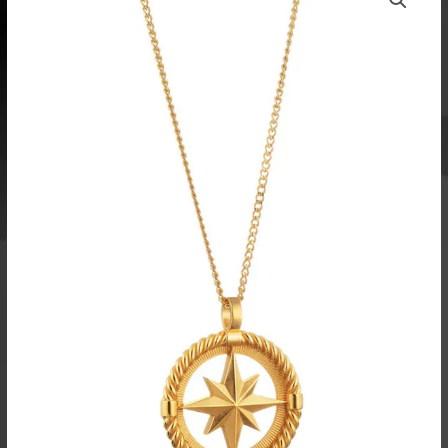
riipus
keltakullattu
pronssi
määrä