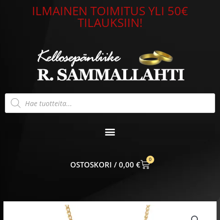
Siirry
ILMAINEN TOIMITUS YLI 50€
sisältöön
TILAUKSIIN!
Products
search
0
CART
0,00
€
Lumoava
Toivo