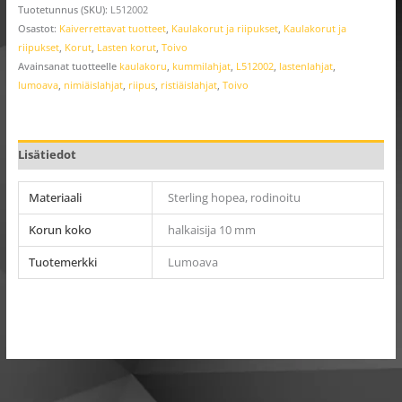
Tuotetunnus (SKU):
L512002
Osastot:
Kaiverrettavat tuotteet
,
Kaulakorut ja riipukset
,
Kaulakorut ja
riipukset
,
Korut
,
Lasten korut
,
Toivo
Avainsanat tuotteelle
kaulakoru
,
kummilahjat
,
L512002
,
lastenlahjat
,
lumoava
,
nimiäislahjat
,
riipus
,
ristiäislahjat
,
Toivo
Lisätiedot
Materiaali
Sterling hopea, rodinoitu
Korun koko
halkaisija 10 mm
Tuotemerkki
Lumoava