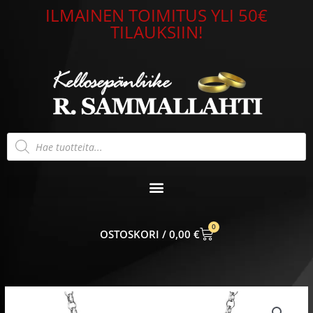
Siirry
ILMAINEN TOIMITUS YLI 50€
sisältöön
TILAUKSIIN!
Products
search
0
CART
0,00
€