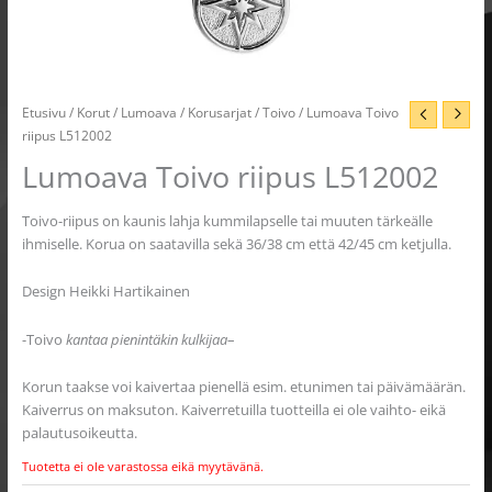
Etusivu
/
Korut
/
Lumoava
/
Korusarjat
/
Toivo
/ Lumoava Toivo
riipus L512002
Lumoava Toivo riipus L512002
Toivo-riipus on kaunis lahja kummilapselle tai muuten tärkeälle
ihmiselle. Korua on saatavilla sekä 36/38 cm että 42/45 cm ketjulla.
Design Heikki Hartikainen
-Toivo
kantaa pienintäkin kulkijaa
–
Korun taakse voi kaivertaa pienellä esim. etunimen tai päivämäärän.
Kaiverrus on maksuton. Kaiverretuilla tuotteilla ei ole vaihto- eikä
palautusoikeutta.
Tuotetta ei ole varastossa eikä myytävänä.