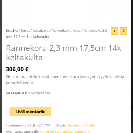
Etusivu
/
Korut
/
Kultakorut
/
Rannekorut kulta
/ Rannekoru 2,3
mm 17,5cm 14k keltakulta
Rannekoru 2,3 mm 17,5cm 14k
keltakulta
306,00
€
Siro 14 karaatin keltakultainen rannekoru jossa yhdistyvät venetsia-
ja cordell-ketjut.
Saatavuus:
1 varastossa
Lisää ostoskoriin
Tuotetunnus (SKU):
R2317NV
Osasto:
Rannekorut kulta
Avainsanat tuotteelle
kultainen ranneketju
,
rannekoru