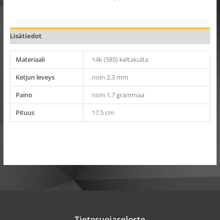
Lisätiedot
Materiaali
14k (585) keltakulta
Ketjun leveys
noin 2,3 mm
Paino
noin 1,7 grammaa
Pituus
17,5 cm
Tietosuojaseloste