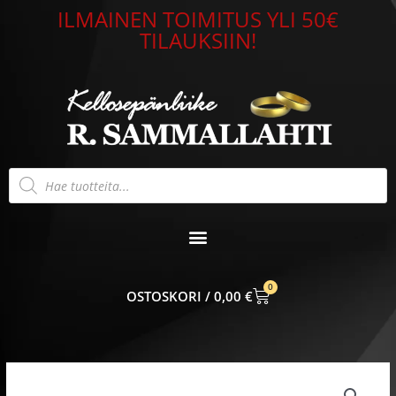
Siirry
ILMAINEN TOIMITUS YLI 50€
sisältöön
TILAUKSIIN!
Products
search
0
CART
0,00
€
Rannekoru
2,3