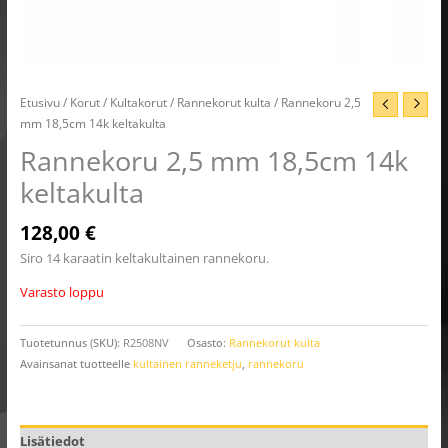
Etusivu
/
Korut
/
Kultakorut
/
Rannekorut kulta
/ Rannekoru 2,5
mm 18,5cm 14k keltakulta
Rannekoru 2,5 mm 18,5cm 14k
keltakulta
128,00
€
Siro 14 karaatin keltakultainen rannekoru.
Varasto loppu
Tuotetunnus (SKU):
R2508NV
Osasto:
Rannekorut kulta
Avainsanat tuotteelle
kultainen ranneketju
,
rannekoru
Lisätiedot