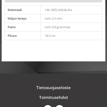
Materiaali
14k (585) keltakulta
Ketjun leveys
noin 2,5 mm
Paino
noin 0,8 grammaa
Pituus
18,5 cm
Tietosuojaseloste
Toimitusehdot