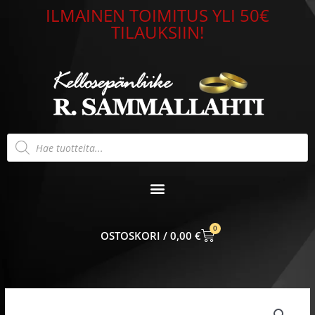
Siirry
ILMAINEN TOIMITUS YLI 50€
sisältöön
TILAUKSIIN!
Products
search
0
CART
0,00
€