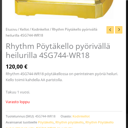
Etusivu
/
Kellot
/
Kodinkellot
/ Rhythm Pöytäkello pyörivällä
heilurilla 4SG744-WR18
Rhythm Pöytäkello pyörivällä
heilurilla 4SG744-WR18
120,00
€
Rhythm 4SG744-WR18 pöytäkellossa on perinteinen pyöriä heiluri.
Kello toimii kahdella AA paristolla.
Takuu 1 vuosi.
Varasto loppu
Tuotetunnus (SKU):
4SG744-WR18
Osasto:
Kodinkellot
Avainsanat tuotteelle
Pöytäkello
,
Rhythm pöytäkello
,
Rhythm Pöytäkello