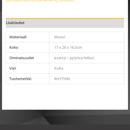
pyörivällä heilurilla 4SG744-WR18
,
Vuosikello
Lisätiedot
Materiaali
Muovi
Koko
17 x 26 x 16,5cm
Ominaisuudet
kvartsi – pyörivä heiluri
Väri
Kulta
Tuotemerkki
RHYTHM