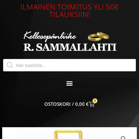
Siirry
ILMAINEN TOIMITUS YLI 50€
sisältöön
TILAUKSIIN!
Products
search
0
CART
0,00
€