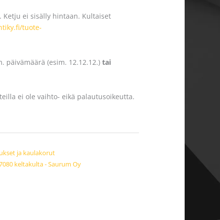
 Ketju ei sisälly hintaan. Kultaiset
tiky.fi/tuote-
m. päivämäärä (esim. 12.12.12.)
tai
eilla ei ole vaihto- eikä palautusoikeutta.
ukset ja kaulakorut
 7080 keltakulta - Saurum Oy