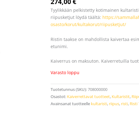
274,00
€
Tyylikkään pelkistetty kotimainen kultaristi.
riipusketjut löydä täältä:
https://sammallah
osasto/korut/kultakorut/riipusketjut/
Ristin taakse on mahdollista kaivertaa esi
etunimi.
Kaiverrus on maksuton. Kaiverretuilla tuott
Varasto loppu
Tuotetunnus (SKU):
708000000
Osastot:
Kaiverrettavat tuotteet
,
Kultaristit
,
Riip
Avainsanat tuotteelle
kultaristi
,
riipus
,
risti
,
Risti