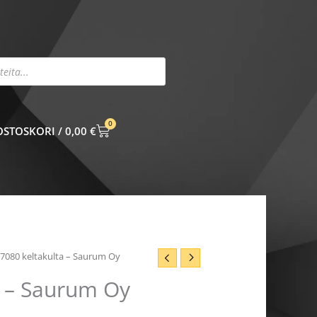
0
CART
0,00
€
i 7080 keltakulta – Saurum Oy
a – Saurum Oy