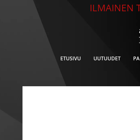
Siirry
ILMAINEN T
sisältöön
ETUSIVU
UUTUUDET
PA