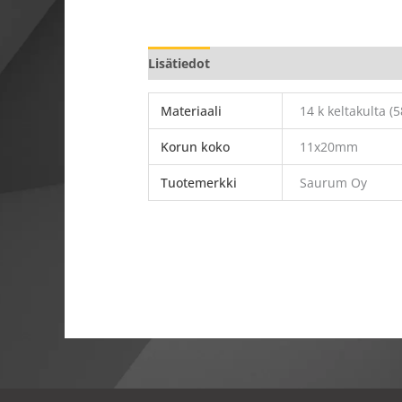
Lisätiedot
Materiaali
14 k keltakulta (5
Korun koko
11x20mm
Tuotemerkki
Saurum Oy