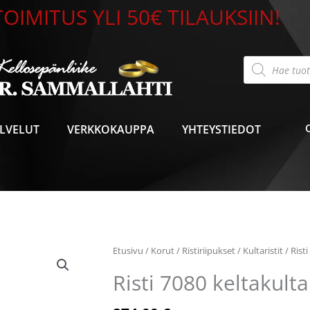
OIMITUS YLI 50€ TILAUKSIIN!
Products
search
LVELUT
VERKKOKAUPPA
YHTEYSTIEDOT
Etusivu
/
Korut
/
Ristiriipukset
/
Kultaristit
/ Rist
Risti 7080 keltakult