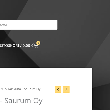
0
CART
0,00
€
i 7155 14k kulta – Saurum Oy
a – Saurum Oy