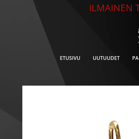
Siirry
ILMAINEN T
sisältöön
ETUSIVU
UUTUUDET
PA