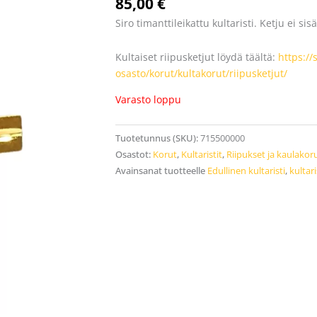
85,00
€
Siro timanttileikattu kultaristi. Ketju ei sis
Kultaiset riipusketjut löydä täältä:
https://
osasto/korut/kultakorut/riipusketjut/
Varasto loppu
Tuotetunnus (SKU):
715500000
Osastot:
Korut
,
Kultaristit
,
Riipukset ja kaulakor
Avainsanat tuotteelle
Edullinen kultaristi
,
kultari