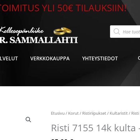
OIMITUS YLI 50€ TILAUKSIIN!
Products
search
LVELUT
VERKKOKAUPPA
YHTEYSTIEDOT
Etusivu
/
Korut
/
Ristiriipukset
/
Kultaristit
/ Rist
Risti 7155 14k kult