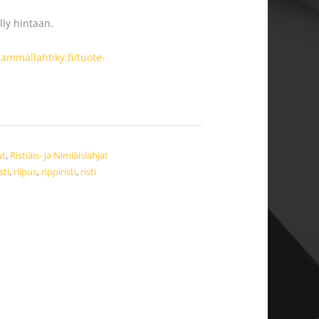
älly hintaan.
sammallahtiky.fi/tuote-
ut
,
Ristiäis- ja Nimiäislahjat
sti
,
riipus
,
rippiristi
,
risti