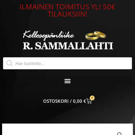
Siirry
ILMAINEN TOIMITUS YLI 50€
sisältöön
TILAUKSIIN!
Products
search
0
CART
0,00
€
THJ
ADJUSTABLE