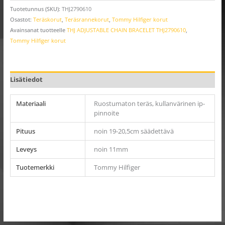
Tuotetunnus (SKU):
THJ2790610
Osastot:
Teräskorut
,
Teräsrannekorut
,
Tommy Hilfiger korut
Avainsanat tuotteelle
THJ ADJUSTABLE CHAIN BRACELET THJ2790610
,
Tommy Hilfiger korut
Lisätiedot
Materiaali
Ruostumaton teräs, kullanvärinen ip-
pinnoite
Pituus
noin 19-20,5cm säädettävä
Leveys
noin 11mm
Tuotemerkki
Tommy Hilfiger