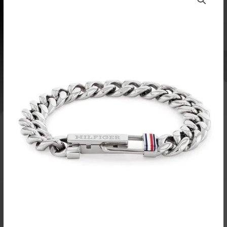
CHAIN
BRACELET
THJ2790610
määrä