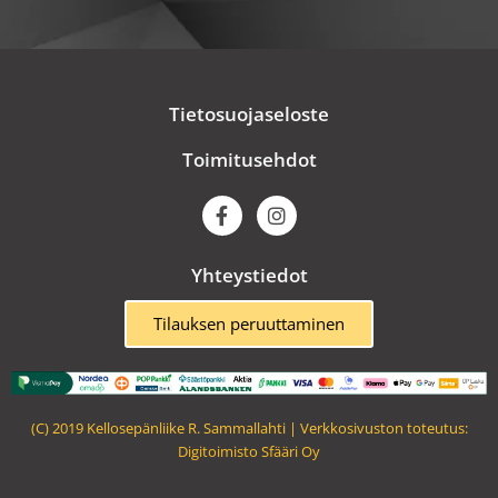
Tietosuojaseloste
Toimitusehdot
F
I
a
n
c
s
e
t
Yhteystiedot
b
a
o
g
o
r
Tilauksen peruuttaminen
k
a
m
(C) 2019 Kellosepänliike R. Sammallahti | Verkkosivuston toteutus:
Digitoimisto Sfääri Oy