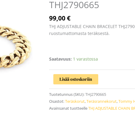
THJ2790665
THJ2790665
määrä
99,00
€
THJ ADJUSTABLE CHAIN BRACELET THJ279066
ruostumattomasta teräksestä.
Saatavuus:
1 varastossa
Lisää ostoskoriin
Tuotetunnus (SKU):
THJ2790665
Osastot:
Teräskorut
,
Teräsrannekorut
,
Tommy Hi
Avainsanat tuotteelle
THJ ADJUSTABLE CHAIN B