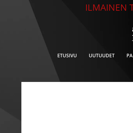
Siirry
ILMAINEN T
sisältöön
ETUSIVU
UUTUUDET
PA