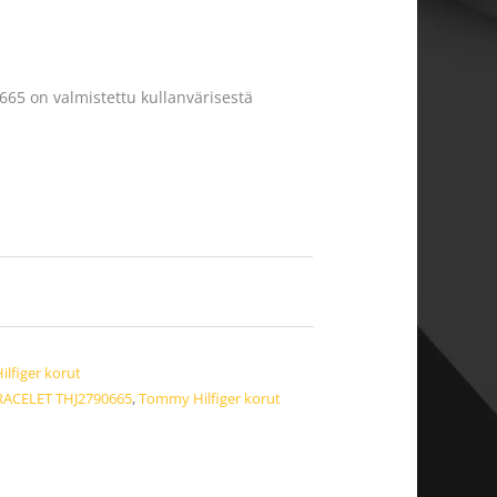
5 on valmistettu kullanvärisestä
lfiger korut
RACELET THJ2790665
,
Tommy Hilfiger korut