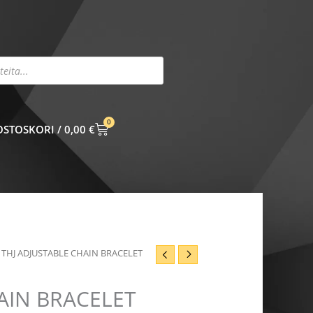
0
CART
0,00
€
 THJ ADJUSTABLE CHAIN BRACELET
AIN BRACELET