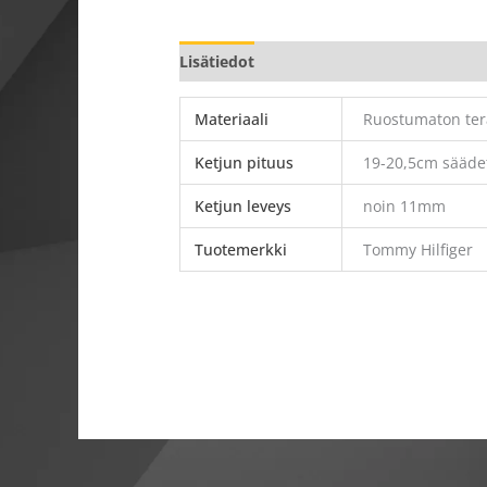
Lisätiedot
Materiaali
Ruostumaton terä
Ketjun pituus
19-20,5cm sääde
Ketjun leveys
noin 11mm
Tuotemerkki
Tommy Hilfiger